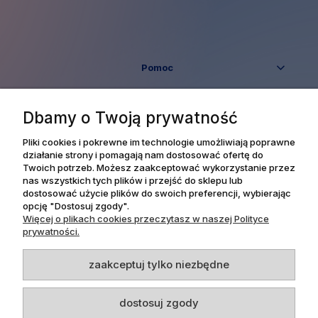
Pomoc
Moje konto
Dbamy o Twoją prywatność
Płatności i dostawa
Pliki cookies i pokrewne im technologie umożliwiają poprawne
działanie strony i pomagają nam dostosować ofertę do
Twoich potrzeb. Możesz zaakceptować wykorzystanie przez
Informacje
nas wszystkich tych plików i przejść do sklepu lub
dostosować użycie plików do swoich preferencji, wybierając
opcję "Dostosuj zgody".
O nas
Więcej o plikach cookies przeczytasz w naszej Polityce
prywatności.
zaakceptuj tylko niezbędne
Dpl Agency -
Projekt i realizacja
dostosuj zgody