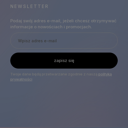
NEWSLETTER
Podaj swój adres e-mail, jeżeli chcesz otrzymywać
informacje o nowościach i promocjach.
zapisz się
Twoje dane będą przetwarzane zgodnie z naszą
polityką
prywatności