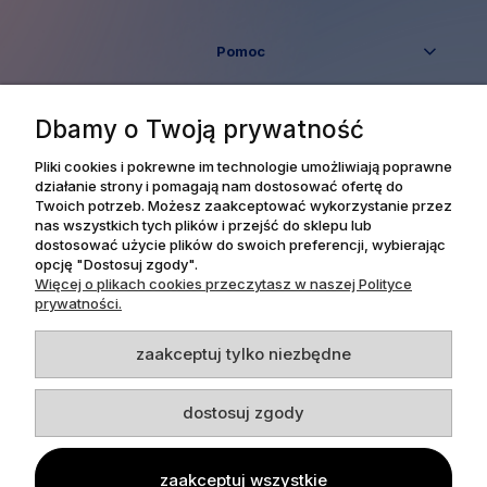
Pomoc
Moje konto
Dbamy o Twoją prywatność
Płatności i dostawa
Pliki cookies i pokrewne im technologie umożliwiają poprawne
działanie strony i pomagają nam dostosować ofertę do
Twoich potrzeb. Możesz zaakceptować wykorzystanie przez
Informacje
nas wszystkich tych plików i przejść do sklepu lub
dostosować użycie plików do swoich preferencji, wybierając
opcję "Dostosuj zgody".
O nas
Więcej o plikach cookies przeczytasz w naszej Polityce
prywatności.
zaakceptuj tylko niezbędne
Dpl Agency -
Projekt i realizacja
dostosuj zgody
zaakceptuj wszystkie