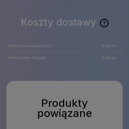
Koszty dostawy
Cena nie zawiera
ewentualnych kosztów
InPost Paczkomaty 24/7
15,00 zł
płatności
InPost Kurier
(Inpost)
16,50 zł
Produkty
powiązane