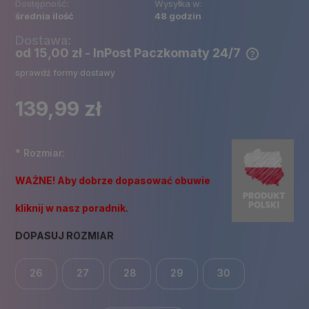
Dostępność:
Wysyłka w:
średnia ilość
48 godzin
Dostawa:
od 15,00 zł
- InPost Paczkomaty 24/7
Cena nie zawiera ewentualnych kosztów płatności
sprawdź formy dostawy
139,99 zł
*
Rozmiar:
WAŻNE! Aby dobrze dopasować obuwie
kliknij w nasz poradnik.
DOPASUJ ROZMIAR
26
27
28
29
30