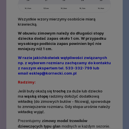
26
27
28
29
30
16,8cm
17,5cm
18,0cm
18,7cm
19,4cm
Wszystkie wzory mierzymy osobiście miarą
krawiecką.
W obuwiu zimowym należy do długości stopy
dziecka dodać zapas około 1 cm. W przypadku
wysokiego podbicia zapas powinien być nie
mniejszy niż 1 cm.
W razie jakichkolwiek wątpliwości związanych
np. z wyborem rozmiaru zachęcamy do kontaktu
z naszym ekspertem tel. 533-332-799 lub
email
esklep@kornecki.com.pl
Radzimy:
Jeśli buty okażą się
trochę
za duże lub dziecko
ma
wąską stopę
radzimy dołożyć dodatkową
wkładkę (do zimowych butów - filcową), spowoduje
to zmniejszenie rozmiaru. Gdy stopa urośnie należy
wkładkę wyjąć.
Prezentujemy
zimowy model trzewików
dziewczęcych typu glan
modnych w każdym sezonie.