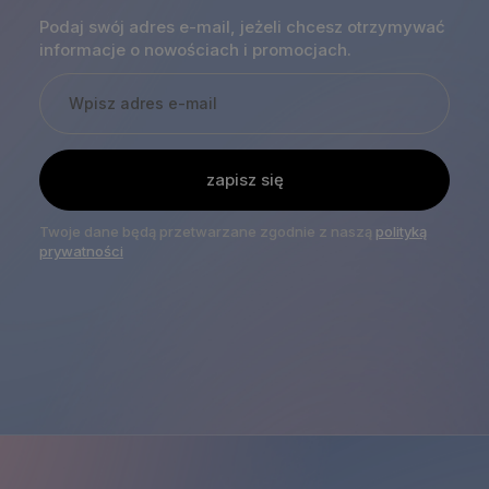
Podaj swój adres e-mail, jeżeli chcesz otrzymywać
informacje o nowościach i promocjach.
zapisz się
Twoje dane będą przetwarzane zgodnie z naszą
polityką
prywatności