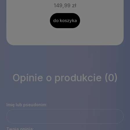
149,99 zł
do koszyka
Opinie o produkcie (0)
Imię lub pseudonim:
Twoja opinia: