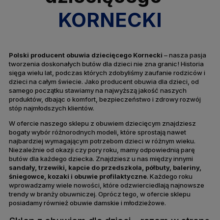
KORNECKI
Polski producent obuwia dziecięcego Kornecki
– nasza pasja
tworzenia doskonałych butów dla dzieci nie zna granic! Historia
sięga wielu lat, podczas których zdobyliśmy zaufanie rodziców i
dzieci na całym świecie. Jako producent obuwia dla dzieci, od
samego początku stawiamy na najwyższą jakość naszych
produktów, dbając o komfort, bezpieczeństwo i zdrowy rozwój
stóp najmłodszych klientów.
W ofercie naszego sklepu z obuwiem dziecięcym znajdziesz
bogaty wybór różnorodnych modeli, które sprostają nawet
najbardziej wymagającym potrzebom dzieci w różnym wieku.
Niezależnie od okazji czy pory roku, mamy odpowiednią parę
butów dla każdego dziecka. Znajdziesz u nas między innymi
sandały, trzewiki, kapcie do przedszkola, półbuty, baleriny,
śniegowce, kozaki i obuwie profilaktyczne
. Każdego roku
wprowadzamy wiele nowości, które odzwierciedlają najnowsze
trendy w branży obuwniczej. Oprócz tego, w ofercie sklepu
posiadamy również obuwie damskie i młodzieżowe.