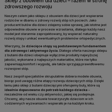
Sklep z obuwiem dla dzieci – razem w stronę
zdrowszego rozwoju
Naszym celem jako sklepu z obuwiem dla dzieci jest wspieranie
rodziców w dbaniu o zdrowy rozwój stóp ich pociech. Jako
producent butów dla dzieci zdajemy sobie sprawę, jak istotne jest
odpowiednie obuwie w procesie wzrastania, dlatego każdy nasz
model jest starannie zaprojektowany, by wspierać naturalny
rozwój stopy i unikać ewentualnych problemów ortopedycznych.
Wierzymy, że
dziecięce stopy są podstawowym fundamentem
dla zdrowego i aktywnego życia
. Dlatego oferta naszego sklepu
z butami dla dzieci obejmuje wyłącznie produkty najwyższej
jakości, wykonane z najlepszych materiałów, które nie tylko
zapewniają komfort i wygodę, ale także sprzyjają prawidłowemu
rozwojowi stóp.
Nasz zespół specjalistów skrupulatnie dobiera modele obuwia,
biorąc pod uwagę różne etapy rozwoju dziecięcych stóp. Dzięki
temu jako sklep z butami dziecięcymi oferujemy buty, które są
idealnie dopasowane do potrzeb każdego dziecka
–
niezależnie od wieku czy aktywności, jakiej się podejmuje.
Chcemy, aby nasze obuwie towarzyszyło dzieciom w ich
codziennych wyzwaniach i wspierało je na każdym kroku.