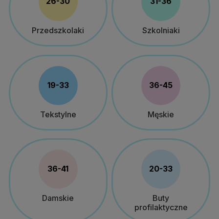
26-30
31-36
Przedszkolaki
Szkolniaki
19-33
36-45
Tekstylne
Męskie
36-41
20-33
Damskie
Buty
profilaktyczne