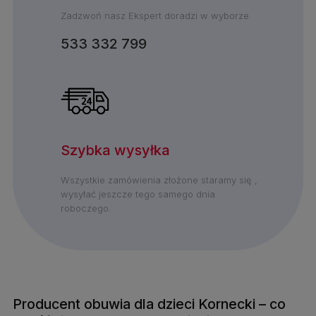
Zadzwoń nasz Ekspert doradzi w wyborze
533 332 799
Szybka wysyłka
Wszystkie zamówienia złożone staramy się ,
wysyłać jeszcze tego samego dnia
roboczego.
Producent obuwia dla dzieci Kornecki – co