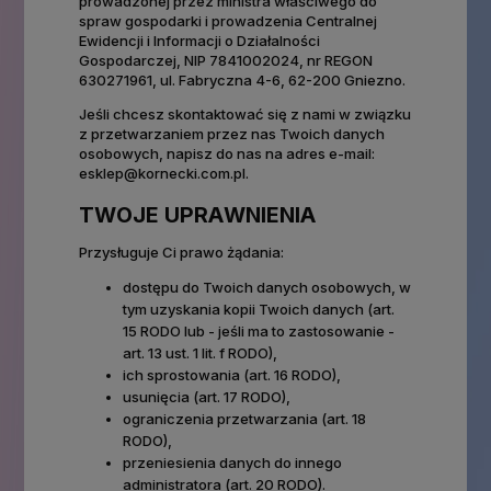
prowadzonej przez ministra właściwego do
spraw gospodarki i prowadzenia Centralnej
Ewidencji i Informacji o Działalności
Gospodarczej, NIP 7841002024, nr REGON
630271961, ul. Fabryczna 4-6, 62-200 Gniezno.
Jeśli chcesz skontaktować się z nami w związku
z przetwarzaniem przez nas Twoich danych
osobowych, napisz do nas na adres e-mail:
esklep@kornecki.com.pl.
TWOJE UPRAWNIENIA
Przysługuje Ci prawo żądania:
dostępu do Twoich danych osobowych, w
tym uzyskania kopii Twoich danych (art.
15 RODO lub - jeśli ma to zastosowanie -
art. 13 ust. 1 lit. f RODO),
ich sprostowania (art. 16 RODO),
usunięcia (art. 17 RODO),
ograniczenia przetwarzania (art. 18
RODO),
przeniesienia danych do innego
administratora (art. 20 RODO).