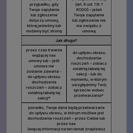
przypadku, gdy
(art. 6 ust. 1 lit. f
Twoje zapytanie
RODO) – jeżeli
lub zgłoszenie
Twoje zapytanie
dotyczy umowy,
lub zgłoszenie nie
której jesteśmy lub
ma związku z
możemy być stroną
umową
Jak długo?
przez czas trwania
do upływu okresu
wiążącej nas
dochodzenia
umowy lub – jeśli
roszczeń – zobacz
umowa nie
ostatnią tabelę tej
zostanie zawarta -
sekcji - lub do
do upływu okresu
momentu, w którym
dochodzenia
uwzględnimy Twój
roszczeń – zobacz
sprzeciw wobec
ostatnią tabelę tej
przetwarzania*
sekcji*
ponadto, Twoje dane będą przetwarzane
do upływu okresu, w którym możliwe jest
dochodzenie roszczeń – przez Ciebie lub
przez nas
(więcej informacji na ten temat znajdziesz