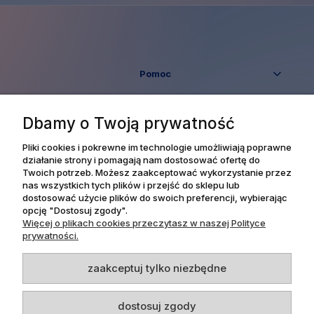
Pomoc
Moje konto
Dbamy o Twoją prywatność
Płatności i dostawa
Pliki cookies i pokrewne im technologie umożliwiają poprawne
działanie strony i pomagają nam dostosować ofertę do
Twoich potrzeb. Możesz zaakceptować wykorzystanie przez
Informacje
nas wszystkich tych plików i przejść do sklepu lub
dostosować użycie plików do swoich preferencji, wybierając
opcję "Dostosuj zgody".
O nas
Więcej o plikach cookies przeczytasz w naszej Polityce
prywatności.
zaakceptuj tylko niezbędne
Dpl Agency -
Projekt i realizacja
dostosuj zgody