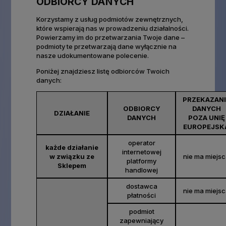
ODBIORCY DANYCH
Korzystamy z usług podmiotów zewnętrznych,
które wspierają nas w prowadzeniu działalności.
Powierzamy im do przetwarzania Twoje dane –
podmioty te przetwarzają dane wyłącznie na
nasze udokumentowane polecenie.
Poniżej znajdziesz listę odbiorców Twoich
danych:
PRZEKAZANI
ODBIORCY
DANYCH
DZIAŁANIE
DANYCH
POZA UNIĘ
EUROPEJSK
operator
każde działanie
internetowej
w związku ze
nie ma miejs
platformy
Sklepem
handlowej
dostawca
nie ma miejs
płatności
podmiot
zapewniający