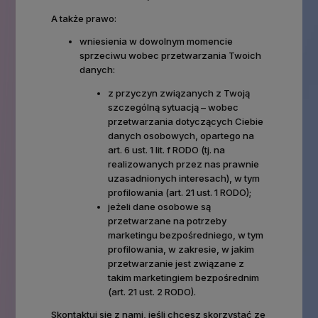
A także prawo:
wniesienia w dowolnym momencie
sprzeciwu wobec przetwarzania Twoich
danych:
z przyczyn związanych z Twoją
szczególną sytuacją – wobec
przetwarzania dotyczących Ciebie
danych osobowych, opartego na
art. 6 ust. 1 lit. f RODO (tj. na
realizowanych przez nas prawnie
uzasadnionych interesach), w tym
profilowania (art. 21 ust. 1 RODO);
jeżeli dane osobowe są
przetwarzane na potrzeby
marketingu bezpośredniego, w tym
profilowania, w zakresie, w jakim
przetwarzanie jest związane z
takim marketingiem bezpośrednim
(art. 21 ust. 2 RODO).
Skontaktuj się z nami, jeśli chcesz skorzystać ze