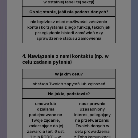
w ostatniej tabeli tej sekcji)
Co się stanie, jeśli nie podasz danych?
nie będziesz mieć możliwości założenia
konta i korzystania z jego funkcji, takich jak
przeglądanie historii zamówień czy
sprawdzenie statusu zamówienia
4. Nawiązanie z nami kontaktu (np. w
celu zadania pytania)
W jakim celu?
obsługa Twoich zapytań lub zgłoszeń
Na jakiej podstawie?
umowa lub
nasz prawnie
działania
uzasadniony
podejmowane na
interes, polegający
Twoje żądanie,
na przetwarzaniu
zmierzające do jej
Twoich danych w
zawarcia (art. 6 ust.
celu prowadzenia
1 lit. b RODO) – w
z Tobą komunikacji