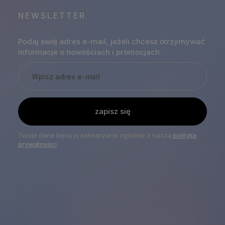
NEWSLETTER
Podaj swój adres e-mail, jeżeli chcesz otrzymywać
informacje o nowościach i promocjach.
zapisz się
Twoje dane będą przetwarzane zgodnie z naszą
polityką
prywatności