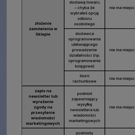
dostawę towaru
– chyba że
nie ma miejs
wybrałeś opcję
odbioru
złożenie
osobistego
zamówienia w
dostawca
Sklepie
oprogramowania
ułatwiającego
prowadzenie
nie ma miejs
działalności (np.
oprogramowanie
księgowe)
biuro
nie ma miejs
rachunkowe
zapis na
podmiot
newsletter lub
zapewniający
wyrażenie
wysyłkę
zgody na
nie ma miejs
newslettera lub
przesyłanie
wiadomości
wiadomości
marketingowych
marketingowych
podmioty