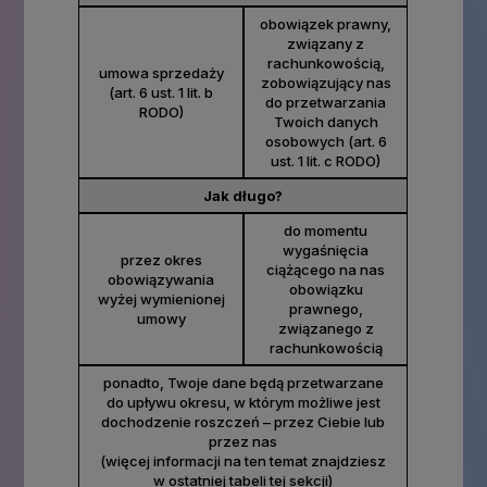
obowiązek prawny,
związany z
rachunkowością,
umowa sprzedaży
zobowiązujący nas
(art. 6 ust. 1 lit. b
do przetwarzania
RODO)
Twoich danych
osobowych (art. 6
ust. 1 lit. c RODO)
Jak długo?
do momentu
wygaśnięcia
przez okres
ciążącego na nas
obowiązywania
obowiązku
wyżej wymienionej
prawnego,
umowy
związanego z
rachunkowością
ponadto, Twoje dane będą przetwarzane
do upływu okresu, w którym możliwe jest
dochodzenie roszczeń – przez Ciebie lub
przez nas
(więcej informacji na ten temat znajdziesz
w ostatniej tabeli tej sekcji)