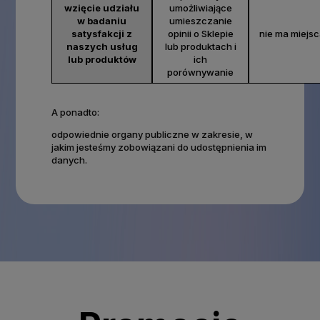
wzięcie udziału
umożliwiające
w badaniu
umieszczanie
satysfakcji z
opinii o Sklepie
nie ma miejs
naszych usług
lub produktach i
lub produktów
ich
porównywanie
A ponadto:
odpowiednie organy publiczne w zakresie, w
jakim jesteśmy zobowiązani do udostępnienia im
danych.