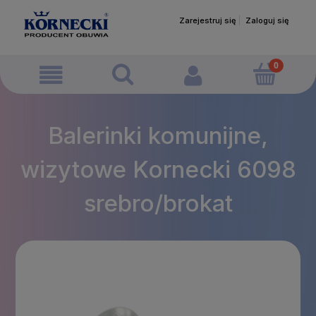
Zarejestruj się
Zaloguj się
Balerinki komunijne,
wizytowe Kornecki 6098
srebro/brokat