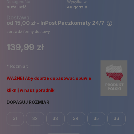
Dostępność:
Wysyłka w:
duża ilość
48 godzin
Dostawa:
od 15,00 zł
- InPost Paczkomaty 24/7
Cena nie zawiera ewentualnych kosztów płatności
sprawdź formy dostawy
139,99 zł
*
Rozmiar:
WAŻNE! Aby dobrze dopasować obuwie
kliknij w nasz poradnik.
DOPASUJ ROZMIAR
31
32
33
34
35
36