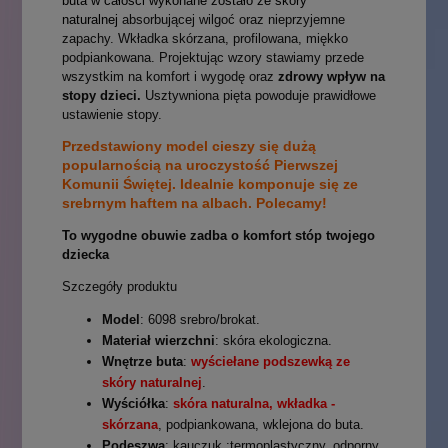
buta w całości wykonane zostało ze skóry
naturalnej
absorbującej wilgoć oraz nieprzyjemne
zapachy. Wkładka skórzana, profilowana, miękko
podpiankowana. Projektując wzory stawiamy przede
wszystkim na komfort i wygodę oraz
zdrowy wpływ na
stopy dzieci.
Usztywniona pięta powoduje prawidłowe
ustawienie stopy.
Przedstawiony model cieszy się dużą
popularnością na uroczystość Pierwszej
Komunii Świętej. Idealnie komponuje się ze
srebrnym haftem na albach. Polecamy!
To wygodne obuwie zadba o komfort stóp twojego
dziecka
Szczegóły produktu
Model
: 6098 srebro/brokat.
Materiał wierzchni
: skóra ekologiczna.
Wnętrze buta
:
wyściełane podszewką ze
skóry naturalnej
.
Wyściółka
:
skóra naturalna, wkładka -
skórzana
, podpiankowana, wklejona do buta.
Podeszwa
: kauczuk :termoplastyczny, odporny