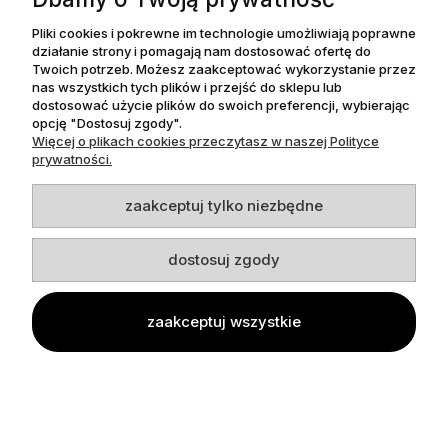
Pliki cookies i pokrewne im technologie umożliwiają poprawne
działanie strony i pomagają nam dostosować ofertę do
Twoich potrzeb. Możesz zaakceptować wykorzystanie przez
nas wszystkich tych plików i przejść do sklepu lub
dostosować użycie plików do swoich preferencji, wybierając
69,99 zł
opcję "Dostosuj zgody".
Więcej o plikach cookies przeczytasz w naszej Polityce
Cena regularna:
prywatności.
119,99 zł
89,99 zł
Najniższa cena z 30 dni przed obniżką:
zaakceptuj tylko niezbędne
do koszyka
dostosuj zgody
zaakceptuj wszystkie
Balerinki dziewczęce Kornecki 6802 czarny