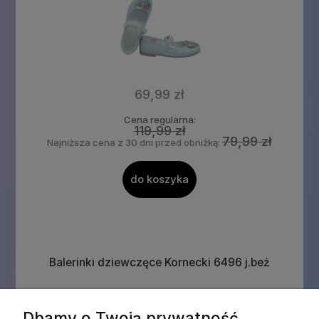
69,99 zł
Cena regularna:
119,99 zł
79,99 zł
Najniższa cena z 30 dni przed obniżką:
do koszyka
Balerinki dziewczęce Kornecki 6496 j.beż
Dbamy o Twoją prywatność