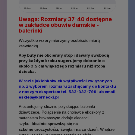
20,2cm
20,9cm
21,6cm
22,2cm
22,8cm
23,4cm
Uwaga: Rozmiary 37-40 dostępne
w zakładce obuwie damskie -
balerinki
Wszystkie wzory mierzymy osobiście miarą
krawiecką.
Aby buty nie obcierały stóp i dawały swobodę
przy każdym kroku sugerujemy dobranie o
około 0,5 cm większego rozmiaru niż stopa
dziecka.
W razie jakichkolwiek wątpliwości związanych
np. z wyborem rozmiaru zachęcamy do kontaktu
z naszym ekspertem tel. 533-332-799 lub email
esklep@kornecki.pl
Prezentujemy ślicznie połyskujące balerinki
dziewczęce. Połączenie na cholewce ekoskóry z
materiałem brokatowym dodaje elegancji i
szyku.
Idealnie sprawdzą się na
szkolne
uroczystości, święta i na co dzień
.
Wnętrze