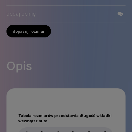
dodaj opinię
dopasuj rozmiar
Opis
Tabela rozmiarów przedstawia długość wkładki
wewnątrz buta
31
32
33
34
35
36