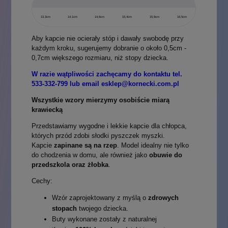
13,3cm
14,1cm
14,6cm
15,4cm
15,9cm
16,5cm
Aby kapcie nie ocierały stóp i dawały swobodę przy
każdym kroku, sugerujemy dobranie o około 0,5cm -
0,7cm większego rozmiaru, niż stopy dziecka.
W razie wątpliwości zachęcamy do kontaktu tel.
533-332-799 lub email esklep@kornecki.com.pl
Wszystkie wzory mierzymy osobiście miarą
krawiecką
Przedstawiamy wygodne i lekkie kapcie dla chłopca,
których przód zdobi słodki pyszczek myszki.
Kapcie
zapinane są na rzep
. Model idealny nie tylko
do chodzenia w domu, ale również jako
obuwie do
przedszkola oraz żłobka
.
Cechy:
Wzór zaprojektowany z myślą o
zdrowych
stopach
twojego dziecka.
B
uty wykonane zostały z naturalnej