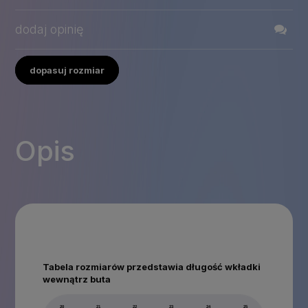
dodaj opinię
dopasuj rozmiar
Opis
Tabela rozmiarów przedstawia długość wkładki
wewnątrz buta
20
21
22
23
24
25