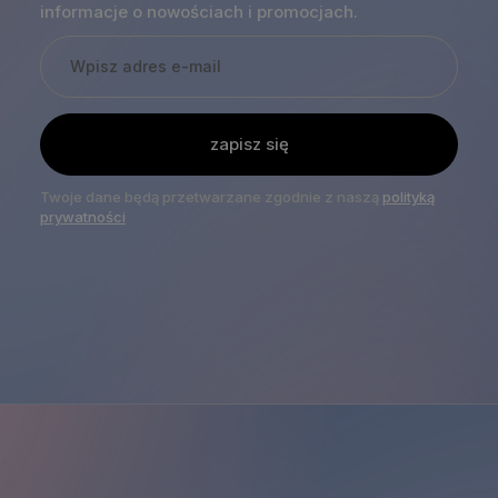
informacje o nowościach i promocjach.
zapisz się
Twoje dane będą przetwarzane zgodnie z naszą
polityką
prywatności