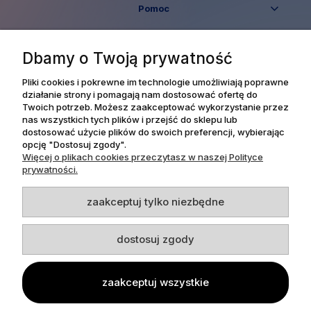
Pomoc
Moje konto
Dbamy o Twoją prywatność
Płatności i dostawa
Pliki cookies i pokrewne im technologie umożliwiają poprawne
działanie strony i pomagają nam dostosować ofertę do
Twoich potrzeb. Możesz zaakceptować wykorzystanie przez
Informacje
nas wszystkich tych plików i przejść do sklepu lub
dostosować użycie plików do swoich preferencji, wybierając
opcję "Dostosuj zgody".
O nas
Więcej o plikach cookies przeczytasz w naszej Polityce
prywatności.
zaakceptuj tylko niezbędne
Dpl Agency -
Projekt i realizacja
dostosuj zgody
zaakceptuj wszystkie