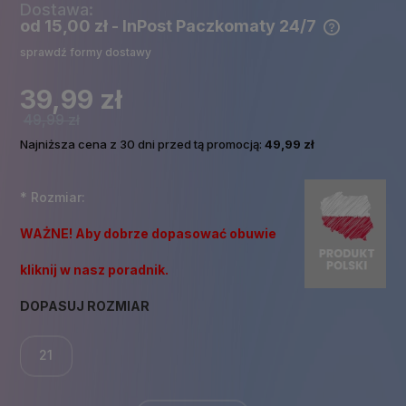
Dostawa:
od 15,00 zł
- InPost Paczkomaty 24/7
Cena nie zawiera ewentualnych kosztów płatności
sprawdź formy dostawy
39,99 zł
49,99 zł
Najniższa cena z 30 dni przed tą promocją:
49,99 zł
*
Rozmiar:
WAŻNE! Aby dobrze dopasować obuwie
kliknij w nasz poradnik.
DOPASUJ ROZMIAR
21