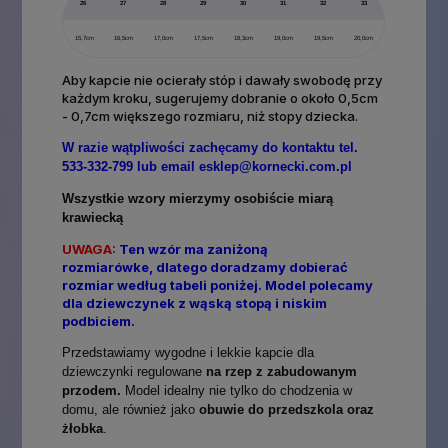
26
27
28
29
30
31
32
33
15,7cm
16,5cm
17,0cm
17,5cm
18,3cm
19,0cm
19,5cm
20,0cm
Aby kapcie nie ocierały stóp i dawały swobodę przy
każdym kroku, sugerujemy dobranie o około 0,5cm
- 0,7cm większego rozmiaru, niż stopy dziecka.
W razie wątpliwości zachęcamy do kontaktu tel.
533-332-799 lub email esklep@kornecki.com.pl
Wszystkie wzory mierzymy osobiście miarą
krawiecką
UWAGA:
Ten wzór ma zaniżoną
rozmiarówke, dlatego doradzamy dobierać
rozmiar według tabeli poniżej. Model polecamy
dla dziewczynek z wąską stopą i niskim
podbiciem.
Przedstawiamy wygodne i lekkie kapcie dla
dziewczynki regulowane
na rzep z zabudowanym
przodem.
Model idealny nie tylko do chodzenia w
domu, ale również jako
obuwie do przedszkola oraz
żłobka
.