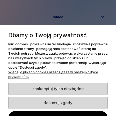
Pomoc
Moje konto
Dbamy o Twoją prywatność
Płatności i dostawa
Pliki cookies i pokrewne im technologie umożliwiają poprawne
działanie strony i pomagają nam dostosować ofertę do
Twoich potrzeb. Możesz zaakceptować wykorzystanie przez
Informacje
nas wszystkich tych plików i przejść do sklepu lub
dostosować użycie plików do swoich preferencji, wybierając
opcję "Dostosuj zgody".
O nas
Więcej o plikach cookies przeczytasz w naszej Polityce
prywatności.
zaakceptuj tylko niezbędne
Dpl Agency -
Projekt i realizacja
dostosuj zgody