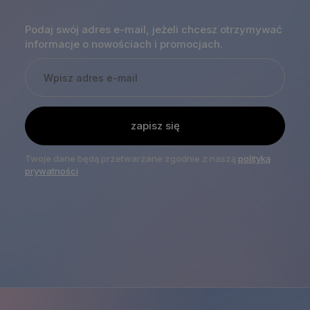
Podaj swój adres e-mail, jeżeli chcesz otrzymywać
informacje o nowościach i promocjach.
zapisz się
Twoje dane będą przetwarzane zgodnie z naszą
polityką
prywatności