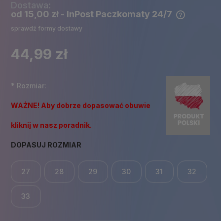
Dostawa:
od 15,00 zł
- InPost Paczkomaty 24/7
Cena nie zawiera ewentualnych kosztów płatności
sprawdź formy dostawy
44,99 zł
*
Rozmiar:
WAŻNE! Aby dobrze dopasować obuwie
kliknij w nasz poradnik.
DOPASUJ ROZMIAR
27
28
29
30
31
32
33