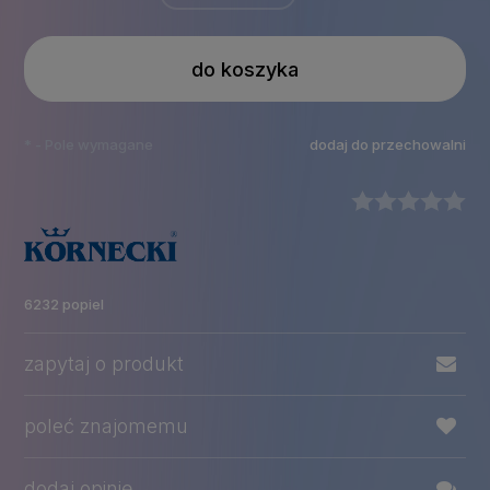
do koszyka
*
- Pole wymagane
dodaj do przechowalni
6232 popiel
zapytaj o produkt
poleć znajomemu
dodaj opinię