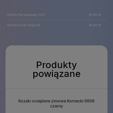
ewentualnych kosztów
InPost Paczkomaty 24/7
15,00 zł
płatności
InPost Kurier
(Inpost)
16,50 zł
Produkty
powiązane
Kozaki ocieplane zimowe Kornecki 6606
czarny