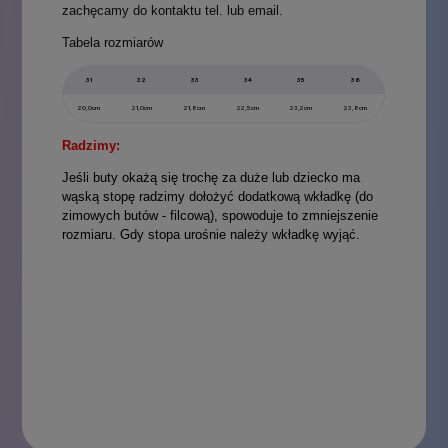
zachęcamy do kontaktu tel. lub email.
Tabela rozmiarów
31
32
33
34
35
36
20,0cm
21,0cm
21,8cm
22,5cm
23,2cm
23,8cm
Radzimy:
Jeśli buty okażą się trochę za duże lub dziecko ma
wąską stopę radzimy dołożyć dodatkową wkładkę (do
zimowych butów - filcową), spowoduje to zmniejszenie
rozmiaru. Gdy stopa urośnie należy wkładkę wyjąć.