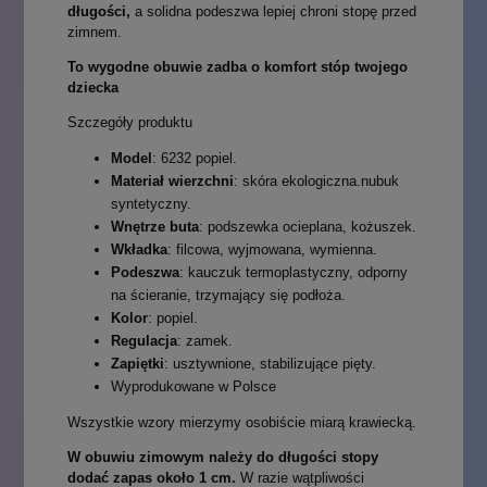
długości,
a solidna podeszwa lepiej chroni stopę przed
zimnem.
To wygodne obuwie zadba o komfort stóp twojego
dziecka
Szczegóły produktu
Model
: 6232 popiel.
Materiał wierzchni
: skóra ekologiczna.nubuk
syntetyczny.
Wnętrze buta
: podszewka ocieplana, kożuszek.
Wkładka
: filcowa, wyjmowana, wymienna.
Podeszwa
: kauczuk termoplastyczny, odporny
na ścieranie, trzymający się podłoża.
Kolor
: popiel.
Regulacja
: zamek.
Zapiętki
: usztywnione, stabilizujące pięty.
Wyprodukowane w Polsce
Wszystkie wzory mierzymy osobiście miarą krawiecką.
W obuwiu zimowym należy do długości stopy
dodać zapas około 1 cm.
W razie wątpliwości