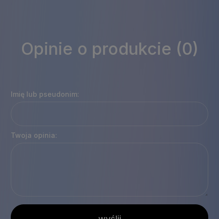
Opinie o produkcie (0)
Imię lub pseudonim:
Twoja opinia:
wyślij