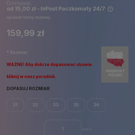
Dostawa:
od 15,00 zł
- InPost Paczkomaty 24/7
Cena nie zawiera ewentualnych kosztów płatności
sprawdź formy dostawy
159,99 zł
*
Rozmiar:
WAŻNE! Aby dobrze dopasować obuwie
kliknij w nasz poradnik.
DOPASUJ ROZMIAR
31
32
33
35
36
para