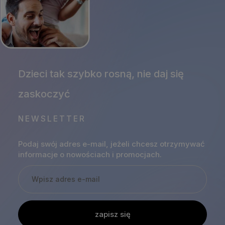
NEWSLETTER
Podaj swój adres e-mail, jeżeli chcesz otrzymywać
informacje o nowościach i promocjach.
zapisz się