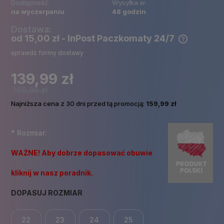
Dostępność:
Wysyłka w:
na wyczerpaniu
48 godzin
Dostawa:
od 15,00 zł
- InPost Paczkomaty 24/7
Cena nie zawiera ewentualnych kosztów płatności
sprawdź formy dostawy
139,99 zł
159,99 zł
Najniższa cena z 30 dni przed tą promocją:
159,99 zł
*
Rozmiar:
WAŻNE! Aby dobrze dopasować obuwie
kliknij w nasz poradnik.
DOPASUJ ROZMIAR
22
23
24
25