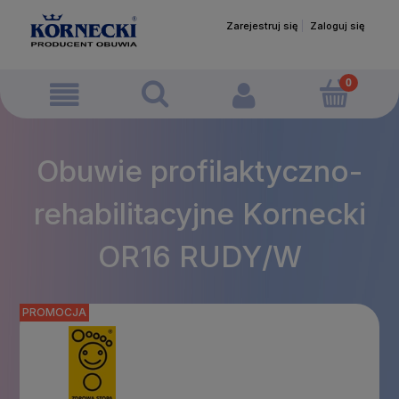
Zarejestruj się
Zaloguj się
Obuwie profilaktyczno-
rehabilitacyjne Kornecki
OR16 RUDY/W
PROMOCJA