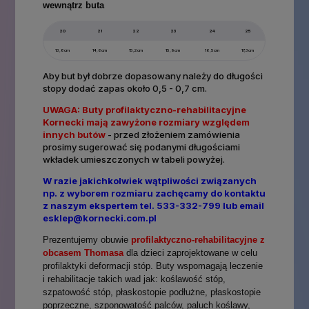
wewnątrz buta
20
21
22
23
24
25
13,8cm
14,6cm
15,2cm
15,9cm
16,5cm
17,3cm
Aby but był dobrze dopasowany należy do długości
stopy dodać zapas około 0,5 - 0,7 cm.
UWAGA:
Buty profilaktyczno-rehabilitacyjne
Kornecki mają zawyżone
rozmiary względem
innych butów
- przed złożeniem zamówienia
prosimy sugerować się podanymi długościami
wkładek umieszczonych w tabeli powyżej.
W razie jakichkolwiek wątpliwości związanych
np. z wyborem rozmiaru zachęcamy do kontaktu
z naszym ekspertem tel. 533-332-799 lub email
esklep@kornecki.com.pl
Prezentujemy obuwie
profilaktyczno-rehabilitacyjne z
obcasem Thomasa
dla dzieci zaprojektowane w celu
profilaktyki deformacji stóp. Buty wspomagają leczenie
i rehabilitacje takich wad jak: koślawość stóp,
szpatowość stóp, płaskostopie podłużne, płaskostopie
poprzeczne, szponowatość palców, paluch koślawy,