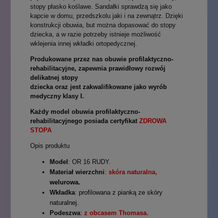
stopy płasko koślawe. Sandałki sprawdzą się jako
kapcie w domu, przedszkolu jaki i na zewnątrz. Dzięki
konstrukcji obuwia, but można dopasować do stopy
dziecka, a w razie potrzeby istnieje możliwość
wklejenia innej wkładki ortopedycznej.
Produkowane przez nas obuwie profilaktyczno-
rehabilitacyjne
, zapewnia prawidłowy rozwój
delikatnej stopy
dziecka
oraz
jest
zakwalifikowane
jako wyrób
medyczny klasy I.
Każdy model obuwia profilaktyczno-
rehabilitacyjnego posiada certyfikat
ZDROWA
STOPA
Opis produktu
Model
: OR 16 RUDY.
Materiał wierzchni
:
skóra naturalna,
welurowa.
Wkładka
:
profilowana z pianką ze skóry
naturalnej.
Podeszwa
:
z obcasem Thomasa.