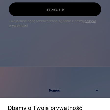
zapisz się
Twoje dane będą przetwarzane zgodnie z naszą
polityką
prywatności
Pomoc
Moje konto
Dbamy o Twoją prywatność