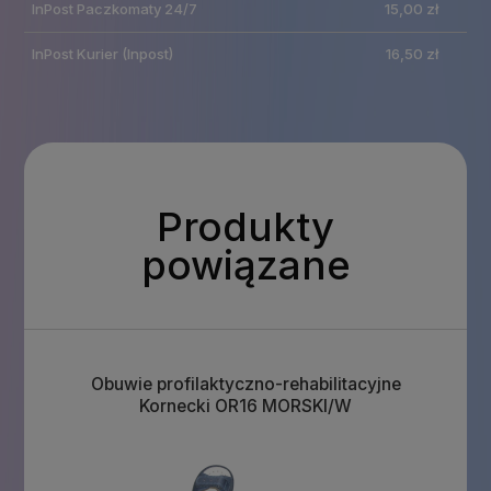
InPost Paczkomaty 24/7
15,00 zł
płatności
InPost Kurier
(Inpost)
16,50 zł
Produkty
powiązane
Obuwie profilaktyczno-rehabilitacyjne
Kornecki OR16 MORSKI/W