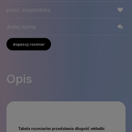
poleć znajomemu
dodaj opinię
dopasuj rozmiar
Opis
Tabela rozmiarów przedstawia długość wkładki