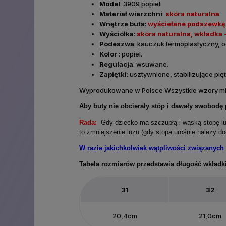
Model
: 3909 popiel.
Materiał wierzchni
:
skóra naturalna
.
Wnętrze buta
:
wyściełane podszewką 
Wyściółka
:
skóra naturalna, wkładka 
Podeszwa
: kauczuk termoplastyczny, o
Kolor
: popiel.
Regulacja
: wsuwane.
Zapiętki
: usztywnione, stabilizujące pi
Wyprodukowane w Polsce Wszystkie wzory mie
Aby buty nie obcierały stóp i dawały swobodę
Rada:
Gdy dziecko ma szczupłą i wąską stopę lu
to zmniejszenie luzu (gdy stopa urośnie należy d
W razie jakichkolwiek wątpliwości związanych
Tabela rozmiarów przedstawia długość wkładk
31
32
20,4cm
21,0cm