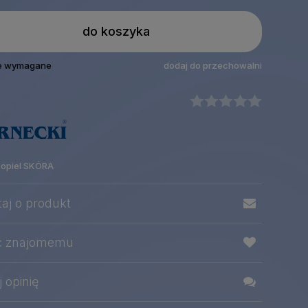
do koszyka
le wymagane
dodaj do przechowalni
popiel SKÓRA
taj o produkt
ć znajomemu
 opinię