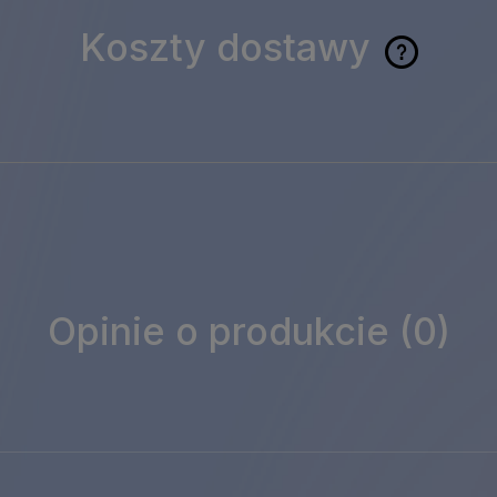
Koszty dostawy
Cena 
ewent
kosz
płatn
Opinie o produkcie (0)