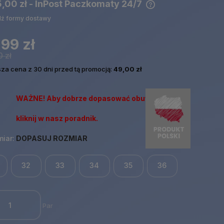
5,00 zł
- InPost Paczkomaty 24/7
ź formy dostawy
Cena nie zawiera ewentualnych
kosztów płatności
99 zł
 zł
sza cena z 30 dni przed tą promocją:
49,00 zł
WAŻNE! Aby dobrze dopasować obuwie
kliknij w nasz poradnik.
iar:
DOPASUJ ROZMIAR
32
33
34
35
36
Par