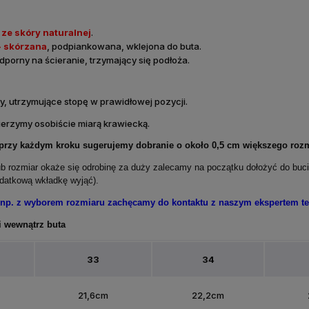
ze skóry naturalnej
.
- skórzana
, podpiankowana, wklejona do buta.
dporny na ścieranie, trzymający się podłoża.
ęty, utrzymujące stopę w prawidłowej pozycji.
rzymy osobiście miarą krawiecką.
 przy każdym kroku sugerujemy dobranie o około 0,5 cm większego rozm
b rozmiar okaże się odrobinę za duży zalecamy na początku dołożyć do buc
odatkową wkładkę wyjąć).
 np. z wyborem rozmiaru zachęcamy do kontaktu z naszym ekspertem tel
i wewnątrz buta
33
34
21,6cm
22,2cm