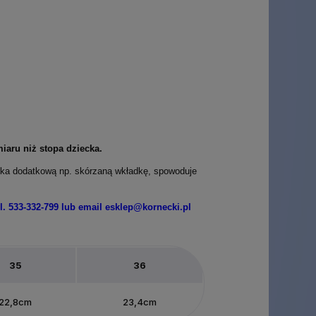
iaru niż stopa dziecka.
ika dodatkową np. skórzaną wkładkę, spowoduje
. 533-332-799 lub email esklep@kornecki.pl
35
36
22,8cm
23,4cm