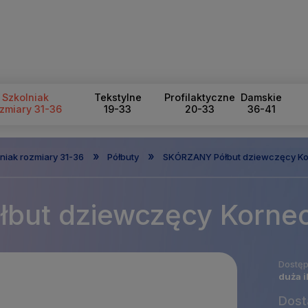
Szkolniak
Tekstylne
Profilaktyczne
Damskie
zmiary 31-36
19-33
20-33
36-41
»
»
niak rozmiary 31-36
Półbuty
SKÓRZANY Półbut dziewczęcy Kor
ut dziewczęcy Kornec
Dostęp
duża i
Dost