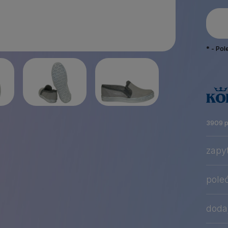
*
- Po
3909 
zapy
pole
dodaj