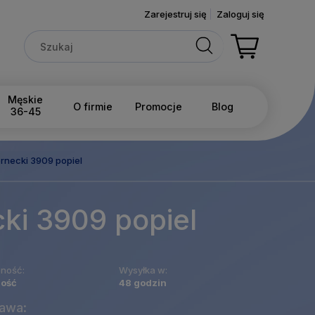
Zarejestruj się
Zaloguj się
Męskie
O firmie
Promocje
Blog
36-45
necki 3909 popiel
ki 3909 popiel
ność:
Wysyłka w:
lość
48 godzin
awa: