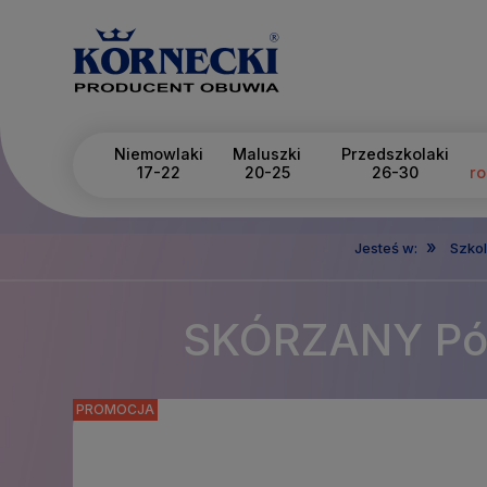
Niemowlaki
Maluszki
Przedszkolaki
17-22
20-25
26-30
ro
»
Jesteś w:
Szkol
SKÓRZANY Półb
PROMOCJA