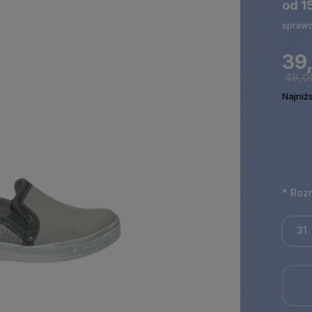
od 1
sprawd
39,
49,00
Najniż
*
Rozm
31