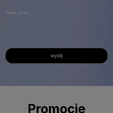
Twoja opinia:
wyślij
Promocje