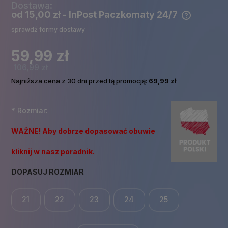
Dostawa:
od 15,00 zł
- InPost Paczkomaty 24/7
Cena nie zawiera ewentualnych kosztów płatności
sprawdź formy dostawy
59,99 zł
106,99 zł
Najniższa cena z 30 dni przed tą promocją:
69,99 zł
*
Rozmiar:
WAŻNE! Aby dobrze dopasować obuwie
kliknij w nasz poradnik.
DOPASUJ ROZMIAR
21
22
23
24
25