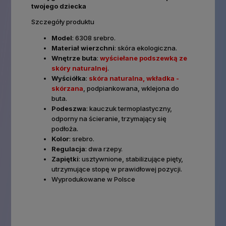
twojego dziecka
Szczegóły produktu
Model
: 6308 srebro.
Materiał wierzchni
: skóra ekologiczna.
Wnętrze buta
:
wyściełane podszewką ze
skóry naturalnej
.
Wyściółka
:
skóra naturalna, wkładka -
skórzana
, podpiankowana, wklejona do
buta.
Podeszwa
: kauczuk termoplastyczny,
odporny na ścieranie, trzymający się
podłoża.
Kolor
: srebro.
Regulacja
: dwa rzepy.
Zapiętki
: usztywnione, stabilizujące pięty,
utrzymujące stopę w prawidłowej pozycji.
Wyprodukowane w Polsce