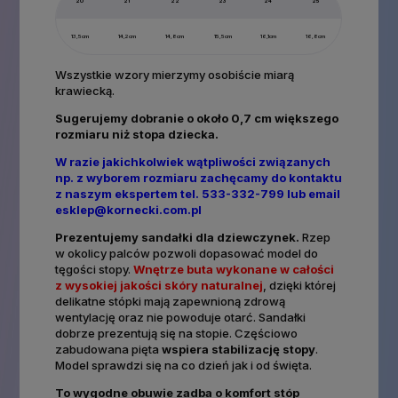
20
21
22
23
24
25
13,5cm
14,2cm
14,8cm
15,5cm
16,1cm
16,8cm
Wszystkie wzory mierzymy osobiście miarą
krawiecką.
Sugerujemy dobranie o około 0,7 cm większego
rozmiaru niż stopa dziecka.
W razie jakichkolwiek wątpliwości związanych
np. z wyborem rozmiaru zachęcamy do kontaktu
z naszym ekspertem tel. 533-332-799 lub email
esklep@kornecki.com.pl
Prezentujemy sandałki
dla dziewczynek.
Rzep
w okolicy palców pozwoli dopasować model do
tęgości stopy.
Wnętrze buta wykonane w
całości
z
wysokiej jakości skóry naturalnej
, dzięki której
delikatne stópki mają zapewnioną zdrową
wentylację oraz nie powoduje otarć. Sandałki
dobrze prezentują się na stopie. Częściowo
zabudowana pięta
wspiera stabilizację stopy
.
Model sprawdzi się na co dzień jak i od święta.
To wygodne obuwie zadba o komfort stóp