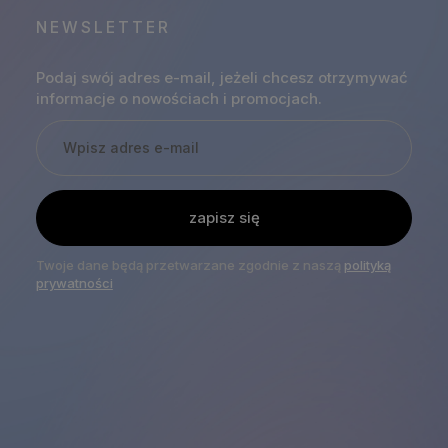
NEWSLETTER
Podaj swój adres e-mail, jeżeli chcesz otrzymywać
informacje o nowościach i promocjach.
zapisz się
Twoje dane będą przetwarzane zgodnie z naszą
polityką
prywatności