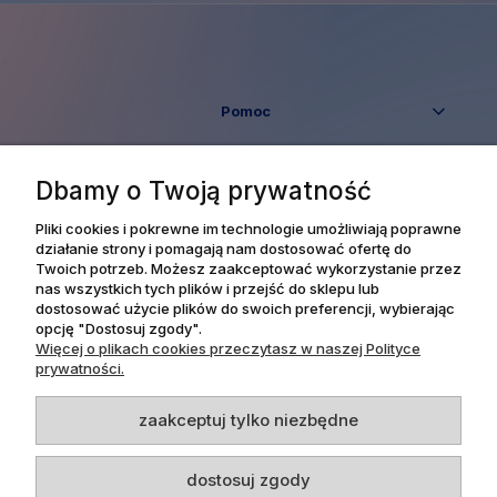
Pomoc
Moje konto
Dbamy o Twoją prywatność
Płatności i dostawa
Pliki cookies i pokrewne im technologie umożliwiają poprawne
działanie strony i pomagają nam dostosować ofertę do
Twoich potrzeb. Możesz zaakceptować wykorzystanie przez
Informacje
nas wszystkich tych plików i przejść do sklepu lub
dostosować użycie plików do swoich preferencji, wybierając
opcję "Dostosuj zgody".
O nas
Więcej o plikach cookies przeczytasz w naszej Polityce
prywatności.
zaakceptuj tylko niezbędne
Dpl Agency -
Projekt i realizacja
dostosuj zgody