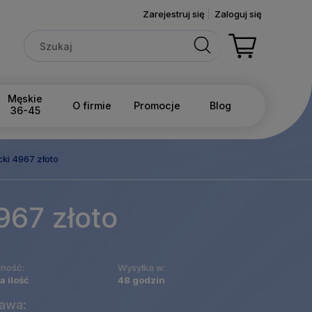
Zarejestruj się
Zaloguj się
Męskie
O firmie
Promocje
Blog
36-45
ki 4967 złoto
967 złoto
ność:
Wysyłka w:
a ilość
48 godzin
awa: