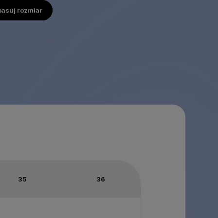
pasuj rozmiar
35
36