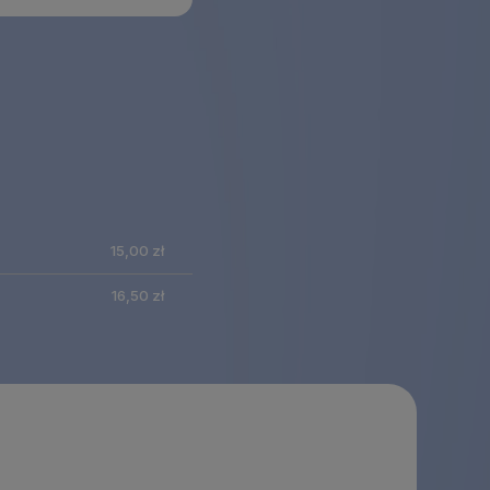
nie zawiera
15,00 zł
ualnych
16,50 zł
tów
ości