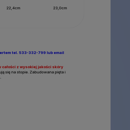
22,4cm
23,0cm
ertem tel. 533-332-799 lub email
w
całości z
wysokiej jakości skóry
ją się na stopie. Zabudowana pięta i
a.