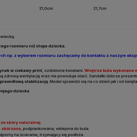
21,0cm
21,7cm
awiecką.
ego rozmiaru niż stopa dziecka.
nych np. z wyborem rozmiaru zachęcamy do kontaktu z naszym eksp
ynek w ciekawy print
, ozdobione kwiatami.
Wnętrze buta wykonane 
oną zdrową wentylację oraz nie powoduje otarć. Sandałki dobrze prezentu
 prawidłową stabilizację
. Model sprawdzi się na co dzień jak i od święt
wojego dziecka
ze skóry naturalnej
.
- skórzana
, podpiankowana, wklejona do buta.
dporny na ścieranie, trzymający się podłoża.