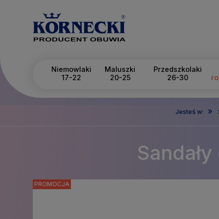
Niemowlaki
Maluszki
Przedszkolaki
17-22
20-25
26-30
ro
»
Jesteś w:
Sandały 
PROMOCJA