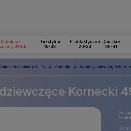
Szkolniak
Tekstylne
Profilaktyczne
Damskie
zmiary 31-36
19-33
20-33
36-41
»
»
Szkolniak rozmiary 31-36
Sandały
Sandały dziewczęce Kornec
dziewczęce Kornecki 4
Dostęp
średni
Dost