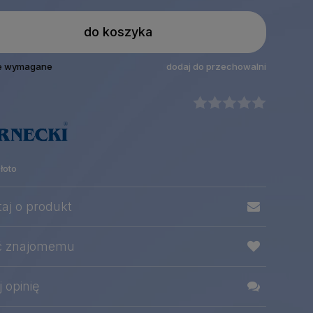
do koszyka
le wymagane
dodaj do przechowalni
łoto
taj o produkt
ć znajomemu
 opinię