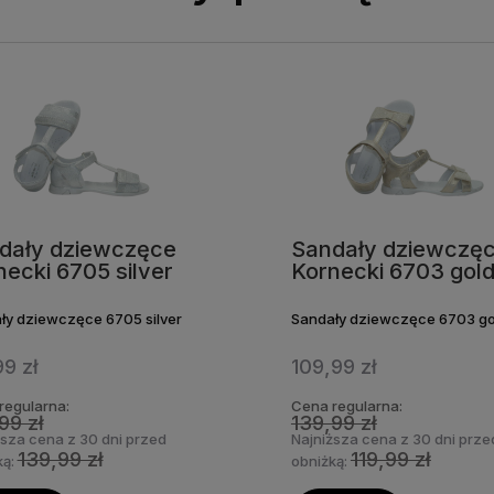
dały dziewczęce
Sandały dziewczę
necki 6705 silver
Kornecki 6703 gol
ły dziewczęce 6705 silver
Sandały dziewczęce 6703 go
99 zł
109,99 zł
regularna:
Cena regularna:
99 zł
139,99 zł
ższa cena z 30 dni przed
Najniższa cena z 30 dni prze
139,99 zł
119,99 zł
ką:
obniżką: