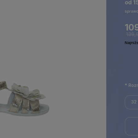
od 1
sprawd
109
139,9
Najniż
*
Rozm
32