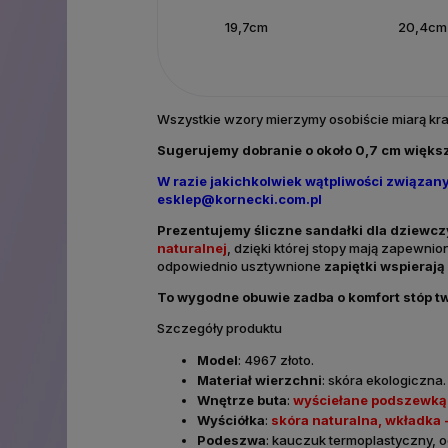
19,7cm
20,4cm
Wszystkie wzory mierzymy osobiście miarą kr
Sugerujemy dobranie o około 0,7 cm większ
W razie jakichkolwiek wątpliwości związa
esklep@kornecki.com.pl
Prezentujemy śliczne sandałki
dla dziewcz
naturalnej
, dzięki której stopy mają zapewni
odpowiednio usztywnione
zapiętki wspierają
To wygodne obuwie zadba o komfort stóp t
Szczegóły produktu
Model
: 4967 złoto.
Materiał wierzchni
: skóra ekologiczna.
Wnętrze buta
:
wyściełane podszewką 
Wyściółka
:
skóra naturalna, wkładka 
Podeszwa
: kauczuk termoplastyczny, o