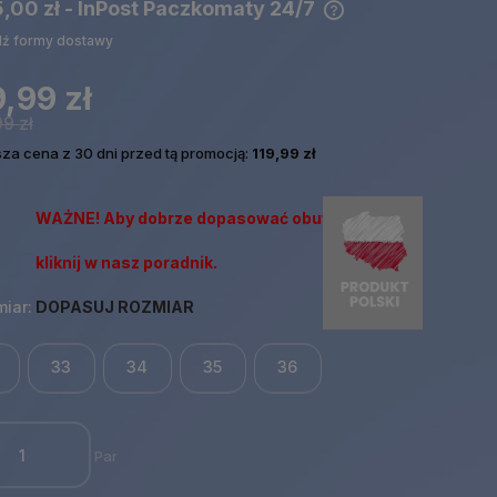
5,00 zł
- InPost Paczkomaty 24/7
ź formy dostawy
Cena nie zawiera ewentualnych
kosztów płatności
,99 zł
9 zł
sza cena z 30 dni przed tą promocją:
119,99 zł
WAŻNE! Aby dobrze dopasować obuwie
kliknij w nasz poradnik.
iar:
DOPASUJ ROZMIAR
33
34
35
36
Par