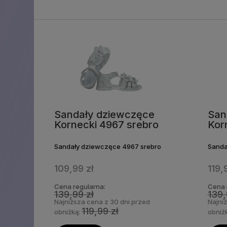
Sandały dziewczęce
San
Kornecki 4967 srebro
Kor
Sandały dziewczęce 4967 srebro
Sanda
109,99 zł
119,
Cena regularna:
Cena 
139,99 zł
139,
Najniższa cena z 30 dni przed
Najni
119,99 zł
obniżką:
obniż