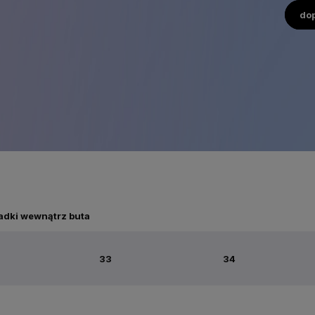
do
adki wewnątrz buta
33
34