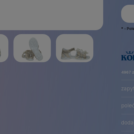
*
- Po
4967 z
zapy
pole
dodaj