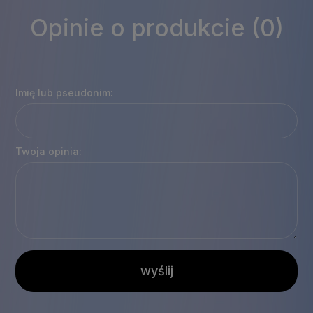
Opinie o produkcie (0)
Imię lub pseudonim:
Twoja opinia:
wyślij