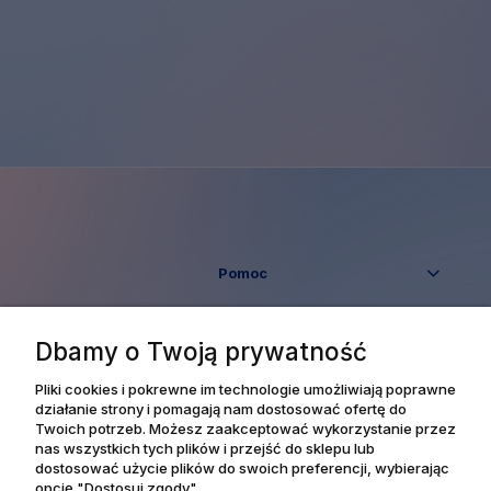
Pomoc
Moje konto
Dbamy o Twoją prywatność
Płatności i dostawa
Pliki cookies i pokrewne im technologie umożliwiają poprawne
działanie strony i pomagają nam dostosować ofertę do
Twoich potrzeb. Możesz zaakceptować wykorzystanie przez
Informacje
nas wszystkich tych plików i przejść do sklepu lub
dostosować użycie plików do swoich preferencji, wybierając
opcję "Dostosuj zgody".
O nas