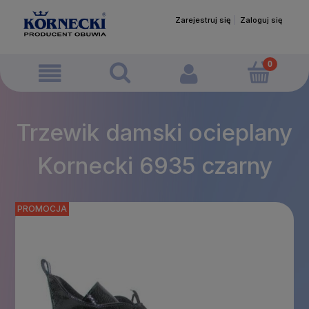
Zarejestruj się
Zaloguj się
Trzewik damski ocieplany
Kornecki 6935 czarny
PROMOCJA