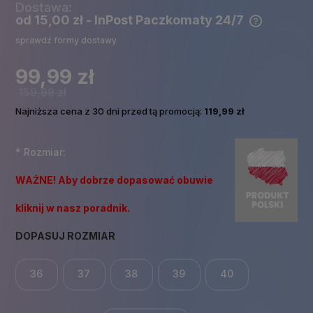
Dostawa:
od 15,00 zł
- InPost Paczkomaty 24/7
Cena nie zawiera ewentualnych kosztów płatności
sprawdź formy dostawy
99,99 zł
159,99 zł
Najniższa cena z 30 dni przed tą promocją:
119,99 zł
*
Rozmiar:
WAŻNE! Aby dobrze dopasować obuwie
kliknij w nasz poradnik.
DOPASUJ ROZMIAR
36
37
38
39
40