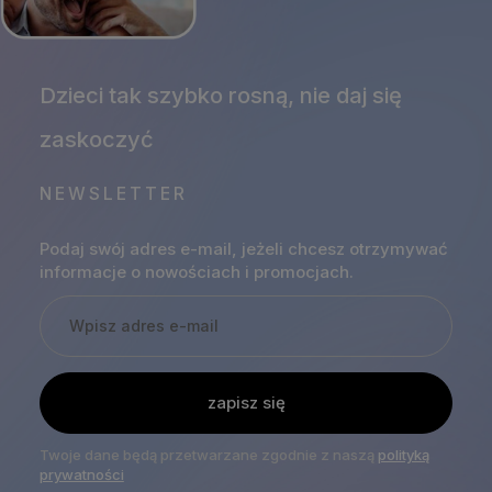
NEWSLETTER
Podaj swój adres e-mail, jeżeli chcesz otrzymywać
informacje o nowościach i promocjach.
zapisz się
Twoje dane będą przetwarzane zgodnie z naszą
polityką
prywatności