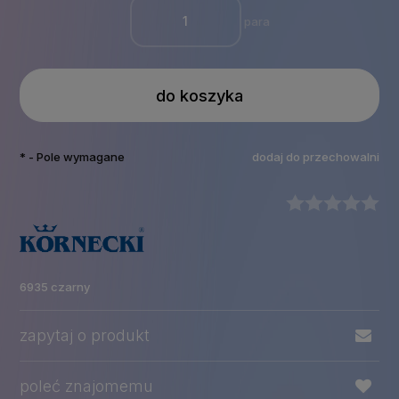
para
do koszyka
*
- Pole wymagane
dodaj do przechowalni
6935 czarny
zapytaj o produkt
poleć znajomemu