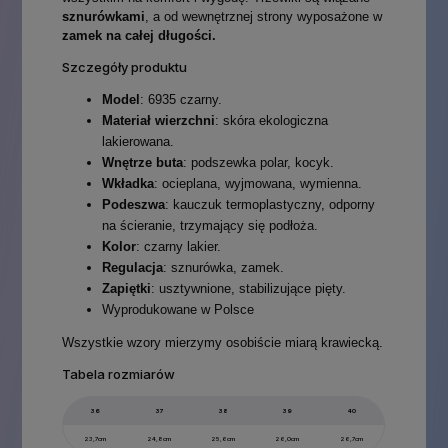
sznurówkami
, a od wewnętrznej strony wyposażone w
zamek na całej długości.
Szczegóły produktu
Model
: 6935 czarny.
Materiał wierzchni
: skóra ekologiczna
lakierowana.
Wnętrze buta
: podszewka polar, kocyk.
Wkładka
: ocieplana, wyjmowana, wymienna.
Podeszwa
: kauczuk termoplastyczny, odporny
na ścieranie, trzymający się podłoża.
Kolor
: czarny lakier.
Regulacja
: sznurówka, zamek.
Zapiętki
: usztywnione, stabilizujące pięty.
Wyprodukowane w Polsce
Wszystkie wzory mierzymy osobiście miarą krawiecką.
Tabela rozmiarów
36
37
38
39
40
23,7cm
24,8cm
25,6cm
26,0cm
26,7cm