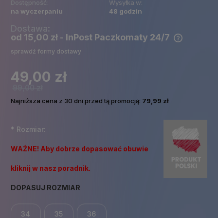
Dostępność:
Wysyłka w:
na wyczerpaniu
48 godzin
Dostawa:
od 15,00 zł
- InPost Paczkomaty 24/7
Cena nie zawiera ewentualnych kosztów płatności
sprawdź formy dostawy
49,00 zł
99,00 zł
Najniższa cena z 30 dni przed tą promocją:
79,99 zł
*
Rozmiar:
WAŻNE! Aby dobrze dopasować obuwie
kliknij w nasz poradnik.
DOPASUJ ROZMIAR
34
35
36