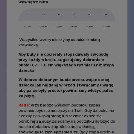
wewnątrz buta
31
32
33
34
35
36
20,0cm
20,5cm
21,1cm
21,7cm
22,5cm
23,0cm
Wszystkie wzory mierzymy osobiście miarą
krawiecką.
Aby buty nie obcierały stóp i dawały swobodę
przy każdym kroku sugerujemy dobranie o
około 0,7 - 1,0 cm większego rozmiaru niż stopa
dziecka.
W dobrze dobranym bucie przesuwając stopę
dziecka jak najdalej w przód (zwracamy uwagę
aby palce były proste) powinniśmy włożyć palec
za piętę.
Rada:
Przy bardzo wysokim podbiciu zapas
powinien być nie mniejszy niż 1 cm. Gdy dziecko ma
szczupłą i wąską stopę lub rozmiar okaże się
odrobinę za duży zalecamy na początku dołożyć do
bucika dodatkową np. skórzaną wkładkę,
spowoduje to zmniejszenie luzu (gdy stopa urośnie