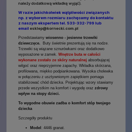
należy dodatkową wkładkę wyjąć).
W razie jakichkolwiek wątpliwości związanych
np. z wyborem rozmiaru zachęcamy do kontaktu
z naszym ekspertem tel. 533-332-799 lub
email
esklep@kornecki.com.pl
Przedstawiamy
wiosenno - jesienne trzewiki
dziewczęce.
Buty świetnie prezentują się na nodze.
Trzewiki są wiązane sznurówkami oraz dodatkowo
wyposażone w zamek.
Wnętrze buta w całości
wykonane zostało ze skóry naturalnej
absorbującej
wilgoć oraz nieprzyjemne zapachy. Wkładka skórzana,
profilowana, miękko podpiankowana. Wysoka cholewka
w połączeniu z usztywnionym zapiętkiem pomaga
stabilizować chód dziecka. Projektując wzory stawiamy
przede wszystkim na komfort i wygodę oraz
zdrowy
wpływ na stopy dzieci.
To wygodne obuwie zadba o komfort stóp twojego
dziecka
Szczegóły produktu
Model
: 4446 granat.