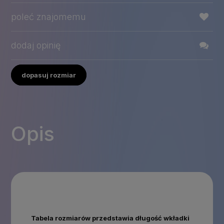
poleć znajomemu
dodaj opinię
dopasuj rozmiar
Opis
Tabela rozmiarów przedstawia długość wkładki