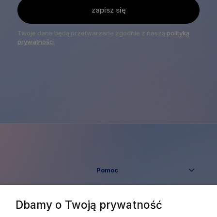
zapisz się
Twoje dane będą przetwarzane zgodnie z naszą
polityką
prywatności
Pomoc
Moje konto
Dbamy o Twoją prywatność