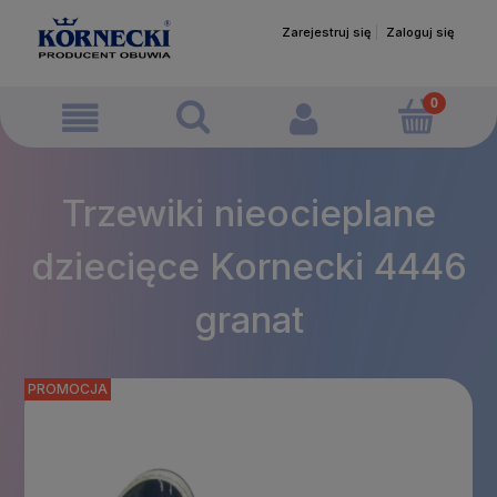
Zarejestruj się
Zaloguj się
Trzewiki nieocieplane
dziecięce Kornecki 4446
granat
PROMOCJA