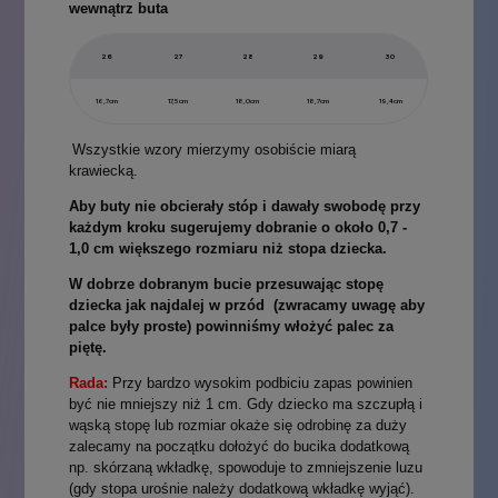
wewnątrz buta
26
27
28
29
30
16,7cm
17,5cm
18,0cm
18,7cm
19,4cm
Wszystkie wzory mierzymy osobiście miarą
krawiecką.
Aby buty nie obcierały stóp i dawały swobodę przy
każdym kroku sugerujemy dobranie o około 0,7 -
1,0 cm większego rozmiaru niż stopa dziecka.
W dobrze dobranym bucie przesuwając stopę
dziecka jak najdalej w przód (zwracamy uwagę aby
palce były proste) powinniśmy włożyć palec za
piętę.
Rada:
Przy bardzo wysokim podbiciu zapas powinien
być nie mniejszy niż 1 cm. Gdy dziecko ma szczupłą i
wąską stopę lub rozmiar okaże się odrobinę za duży
zalecamy na początku dołożyć do bucika dodatkową
np. skórzaną wkładkę, spowoduje to zmniejszenie luzu
(gdy stopa urośnie należy dodatkową wkładkę wyjąć).