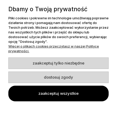
Moje konto
Dbamy o Twoją prywatność
Płatności i dostawa
Pliki cookies i pokrewne im technologie umożliwiają poprawne
działanie strony i pomagają nam dostosować ofertę do
Twoich potrzeb. Możesz zaakceptować wykorzystanie przez
Informacje
nas wszystkich tych plików i przejść do sklepu lub
dostosować użycie plików do swoich preferencji, wybierając
opcję "Dostosuj zgody".
O nas
Więcej o plikach cookies przeczytasz w naszej Polityce
prywatności.
zaakceptuj tylko niezbędne
Dpl Agency -
Projekt i realizacja
dostosuj zgody
zaakceptuj wszystkie