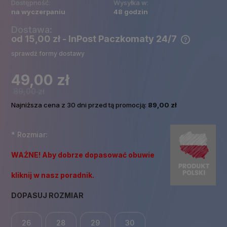
Dostępność:
Wysyłka w:
na wyczerpaniu
48 godzin
Dostawa:
od 15,00 zł
- InPost Paczkomaty 24/7
Cena nie zawiera ewentualnych kosztów płatności
sprawdź formy dostawy
49,00 zł
89,00 zł
Najniższa cena z 30 dni przed tą promocją:
89,00 zł
*
Rozmiar:
WAŻNE! Aby dobrze dopasować obuwie
kliknij w nasz poradnik.
DOPASUJ ROZMIAR
26
28
29
30