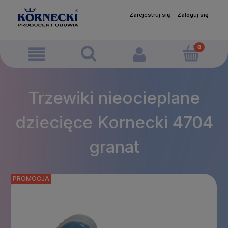
Zarejestruj się
Zaloguj się
Trzewiki nieocieplane
dziecięce Kornecki 4704
granat
PROMOCJA