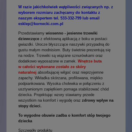
W razie jakichkolwiek wątpliwości związanych np. z
wyborem rozmiaru zachęcamy do kontaktu z
naszym ekspertem tel. 533-332-799 lub email
esklep@kornecki.com.pl
Przedstawiamy
wiosenno - jesienne trzewiki
dziewczęce
z efektowną aplikacją z boku w postaci
gwiazdki. Urocze błyszczące naszywki przypadną do
gustu małym modnisiom. Buty świetnie prezentują się
na nodze. Trzewiki są wiązane sznurówkami oraz
dodatkowo wyposażone w zamek.
Wnętrze buta
w
całości wykonane zostało ze skóry
naturalnej
absorbującej wilgoć oraz nieprzyjemne
zapachy. Wkładka skórzana, profilowana, miękko
podpiankowana. Wysoka cholewka w połączeniu z
usztywnionym zapiętkiem pomaga stabilizować chód
dziecka. Projektując wzory stawiamy przede
wszystkim na komfort i wygodę oraz
zdrowy wpływ na
stopy dzieci.
To wygodne obuwie zadba o komfort stóp twojego
dziecka
Szczegóły produktu