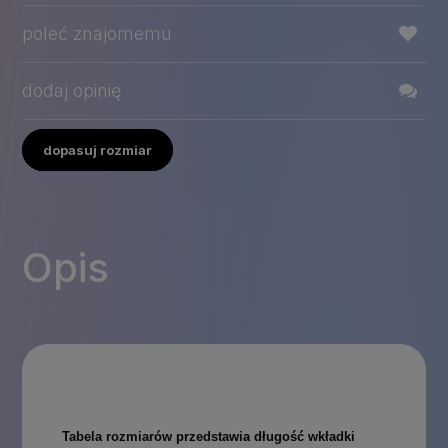
poleć znajomemu
dodaj opinię
dopasuj rozmiar
Opis
Tabela rozmiarów przedstawia długość wkładki