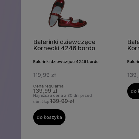
Balerinki dziewczęce
Bal
Kornecki 4246 bordo
Kor
Balerinki dziewczęce 4246 bordo
Baler
119,99 zł
139,
Cena regularna:
139,99 zł
do 
Najniższa cena z 30 dni przed
139,99 zł
obniżką:
do koszyka