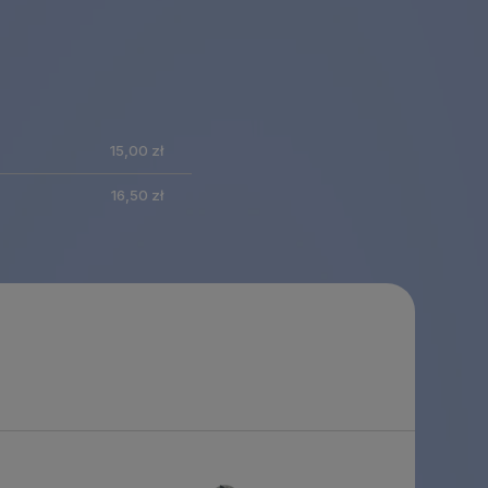
nie zawiera
15,00 zł
ualnych
16,50 zł
tów
ości