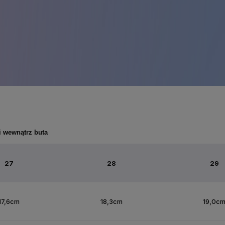
i wewnątrz buta
27
28
29
17,6cm
18,3cm
19,0c