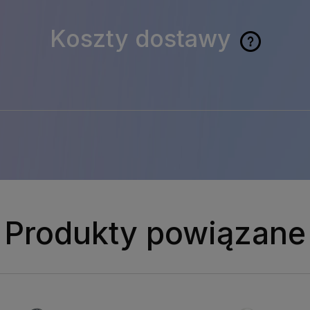
Koszty dostawy
Cena 
ewent
kosz
płatn
Produkty powiązane