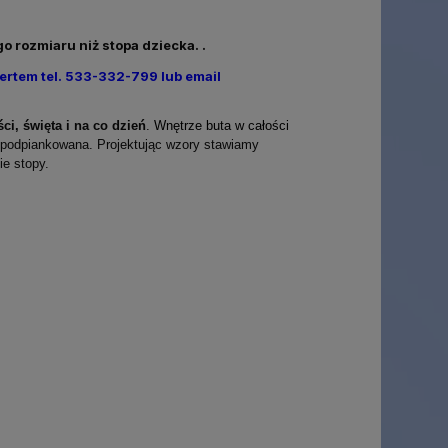
 rozmiaru niż stopa dziecka. .
ertem tel. 533-332-799 lub email
ci, święta i na co dzień
.
Wnętrze buta w całości
o podpiankowana. Projektując wzory stawiamy
e stopy.