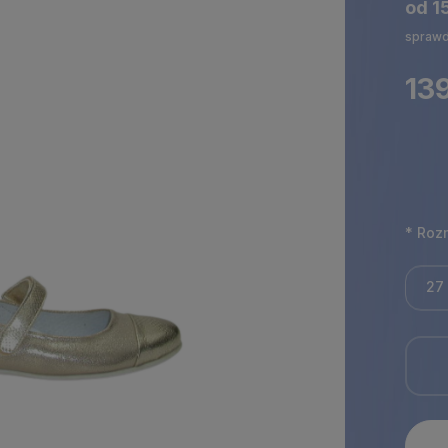
od 1
sprawd
139
*
Rozm
27