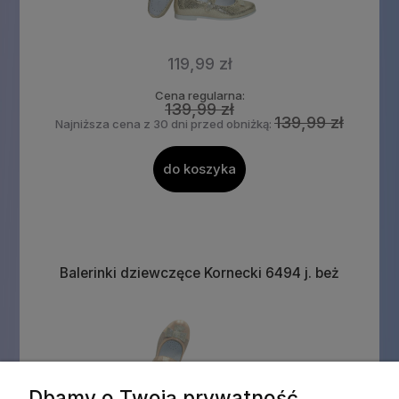
119,99 zł
Cena regularna:
139,99 zł
139,99 zł
Najniższa cena z 30 dni przed obniżką:
do koszyka
Balerinki dziewczęce Kornecki 6494 j. beż
Dbamy o Twoją prywatność