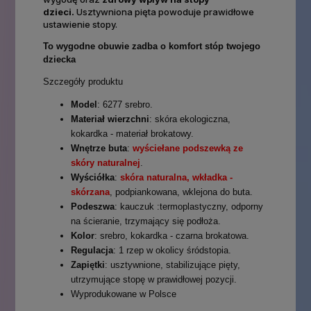
dzieci.
Usztywniona pięta powoduje prawidłowe
ustawienie stopy.
To wygodne obuwie zadba o komfort stóp twojego
dziecka
Szczegóły produktu
Model
: 6277 srebro.
Materiał wierzchni
: skóra ekologiczna,
kokardka - materiał brokatowy.
Wnętrze buta
:
wyściełane podszewką ze
skóry naturalnej
.
Wyściółka
:
skóra naturalna, wkładka -
skórzana
, podpiankowana, wklejona do buta.
Podeszwa
: kauczuk :termoplastyczny, odporny
na ścieranie, trzymający się podłoża.
Kolor
: srebro, kokardka - czarna brokatowa.
Regulacja
: 1 rzep w okolicy śródstopia.
Zapiętki
: usztywnione, stabilizujące pięty,
utrzymujące stopę w prawidłowej pozycji.
Wyprodukowane w Polsce