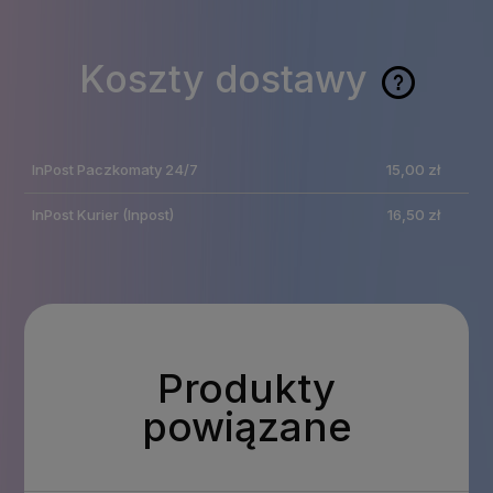
Koszty dostawy
Cena nie zawiera
ewentualnych kosztów
InPost Paczkomaty 24/7
15,00 zł
płatności
InPost Kurier
(Inpost)
16,50 zł
Produkty
powiązane