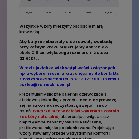
26
27
28
29
30
16,7cm
17,6cm
18,3cm
19,0cm
19,6cm
Wszystkie wzory mierzymy osobiście miarą
krawiecką.
Aby buty nie obcierały stóp i dawały swobodę
przy każdym kroku sugerujemy dobranie o
około 0,5 cm większego rozmiaru niż stopa
dziecka. .
W razie jakichkolwiek wątpliwości związanych
np. z wyborem rozmiaru zachęcamy do kontaktu
z naszym ekspertem tel. 533-332-799 lub email
esklep@kornecki.com.pl
Prezentujemy śliczne balerinki dziewczęce z
efektowną kokardką z przodu.
Idealnie sprawdzą
się na szkolne
uroczystości, święta i na co
dzień
.
Wnętrze buta w całości wykonane zostało
ze skóry
naturalnej
absorbującej wilgoć oraz
nieprzyjemne zapachy. Wkładka skórzana,
profilowana, miękko podpiankowana. Projektując
wzory stawiamy przede wszystkim na komfort i
wygodę oraz
zdrowy wpływ na stopy