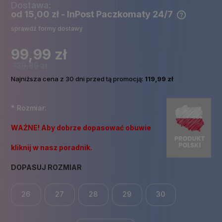
Dostawa:
od 15,00 zł
- InPost Paczkomaty 24/7
Cena nie zawiera ewentualnych kosztów płatności
sprawdź formy dostawy
99,99 zł
139,99 zł
Najniższa cena z 30 dni przed tą promocją:
119,99 zł
*
Rozmiar:
WAŻNE! Aby dobrze dopasować obuwie
kliknij w nasz poradnik.
DOPASUJ ROZMIAR
26
27
28
29
30