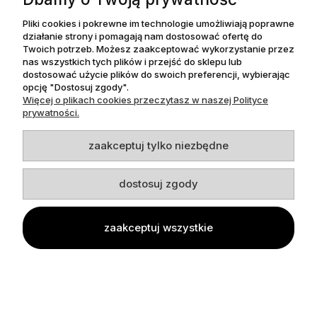
Pliki cookies i pokrewne im technologie umożliwiają poprawne
79,99 zł
działanie strony i pomagają nam dostosować ofertę do
Twoich potrzeb. Możesz zaakceptować wykorzystanie przez
nas wszystkich tych plików i przejść do sklepu lub
Cena regularna:
119,99 zł
dostosować użycie plików do swoich preferencji, wybierając
99,99 zł
Najniższa cena z 30 dni przed obniżką:
opcję "Dostosuj zgody".
Więcej o plikach cookies przeczytasz w naszej Polityce
prywatności.
do koszyka
zaakceptuj tylko niezbędne
dostosuj zgody
Balerinki dziewczęce Kornecki 6494 j. grafit
zaakceptuj wszystkie