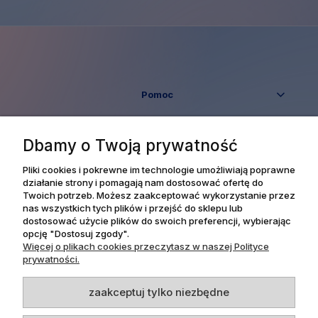
Pomoc
Moje konto
Dbamy o Twoją prywatność
Płatności i dostawa
Pliki cookies i pokrewne im technologie umożliwiają poprawne
działanie strony i pomagają nam dostosować ofertę do
Twoich potrzeb. Możesz zaakceptować wykorzystanie przez
Informacje
nas wszystkich tych plików i przejść do sklepu lub
dostosować użycie plików do swoich preferencji, wybierając
opcję "Dostosuj zgody".
O nas
Więcej o plikach cookies przeczytasz w naszej Polityce
prywatności.
zaakceptuj tylko niezbędne
Dpl Agency -
Projekt i realizacja