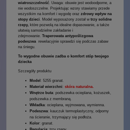
wiatroszczelność
. Uwaga: obuwie jest wodoodporne, a
nie wodoszczelne. Projektując wzory stawiamy przede
wszystkim na komfort i wygodę oraz
zdrowy wpływ na
stopy dzieci
. Model wyposażony został w
trzy solidne
rzepy,
które pozwolą na idealne dopasowanie, a także
ułatwią samodzielne zakładanie i
zdejmowanie.
Traperowata antypoślizgowa
podeszwa
rewelacyjnie sprawdzi się podczas zabaw
na śniegu.
To wygodne obuwie zadba o komfort stóp twojego
dziecka
Szczegóły produktu
Model
: 5255 granat.
Materiał wierzchni
:
skóra naturalna.
Wnętrze buta
: podszewka ocieplana, kożuszek,
podszewka z membraną.
Wkładka
: ocieplana, wyjmowana, wymienna.
Podeszwa
: kauczuk termoplastyczny, odporny
na ścieranie, trzymający się podłoża.
Kolor
: granat.
Regulacja
: trzy rzepy.