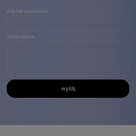
Imię lub pseudonim:
Twoja opinia:
wyślij