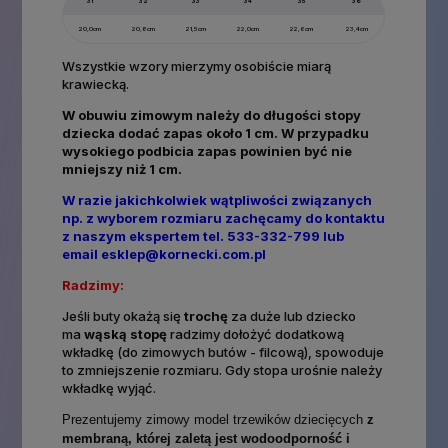
31
32
33
34
35
36
20,0cm
20,8cm
21,5cm
22,0cm
22,6cm
23,4cm
Wszystkie wzory mierzymy osobiście miarą
krawiecką.
W obuwiu zimowym należy do długości stopy
dziecka dodać zapas około 1 cm. W przypadku
wysokiego podbicia zapas powinien być nie
mniejszy niż 1 cm.
W razie jakichkolwiek wątpliwości związanych
np. z wyborem rozmiaru zachęcamy do kontaktu
z naszym ekspertem tel. 533-332-799 lub
email
esklep@kornecki.com.pl
Radzimy:
Jeśli buty okażą się
trochę
za duże lub dziecko
ma
wąską stopę
radzimy dołożyć dodatkową
wkładkę (do zimowych butów - filcową), spowoduje
to zmniejszenie rozmiaru. Gdy stopa urośnie należy
wkładkę wyjąć.
Prezentujemy zimowy model trzewików dziecięcych
z
membraną, której zaletą jest
wodoodporność i