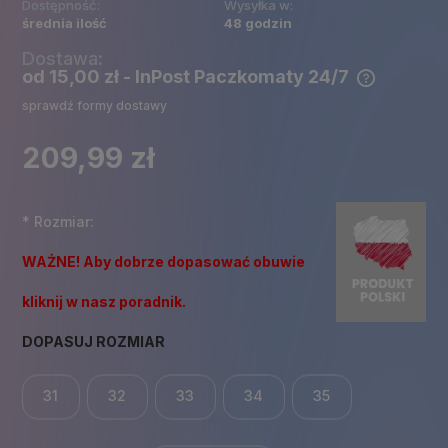
Dostępność:
Wysyłka w:
średnia ilość
48 godzin
Dostawa:
od 15,00 zł
- InPost Paczkomaty 24/7
Cena nie zawiera ewentualnych kosztów płatności
sprawdź formy dostawy
209,99 zł
*
Rozmiar:
WAŻNE! Aby dobrze dopasować obuwie
kliknij w nasz poradnik.
DOPASUJ ROZMIAR
31
32
33
34
35