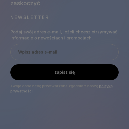
NEWSLETTER
Podaj swój adres e-mail, jeżeli chcesz otrzymywać
informacje o nowościach i promocjach.
zapisz się
Twoje dane będą przetwarzane zgodnie z naszą
polityką
prywatności