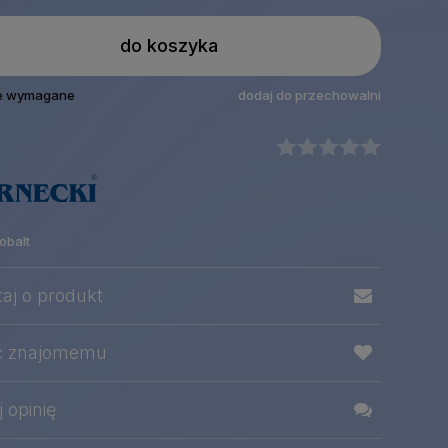
do koszyka
le wymagane
dodaj do przechowalni
obalt
taj o produkt
ć znajomemu
 opinię