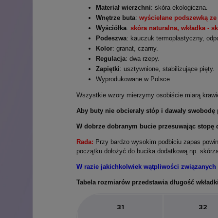
Materiał wierzchni
: skóra ekologiczna.
Wnętrze buta
:
wyściełane podszewką ze 
Wyściółka
:
skóra naturalna, wkładka - s
Podeszwa
: kauczuk termoplastyczny, odpo
Kolor
: granat, czarny.
Regulacja
: dwa rzepy.
Zapiętki
: usztywnione, stabilizujące pięty.
Wyprodukowane w Polsce
Wszystkie wzory mierzymy osobiście miarą krawi
Aby buty nie obcierały stóp i dawały swobodę
W dobrze dobranym bucie przesuwając stopę dz
Rada:
Przy bardzo wysokim podbiciu zapas powin
początku dołożyć do bucika dodatkową np. skórza
W razie jakichkolwiek wątpliwości związanych
Tabela rozmiarów przedstawia długość wkładk
31
32