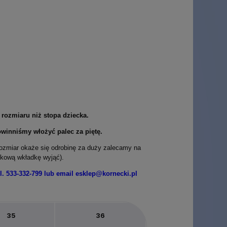
 rozmiaru niż stopa dziecka.
winniśmy włożyć palec za piętę.
rozmiar okaże się odrobinę za duży zalecamy na
tkową wkładkę wyjąć).
. 533-332-799 lub email esklep@kornecki.pl
35
36