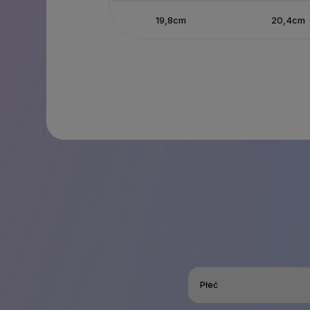
19,8cm
20,4cm
Płeć