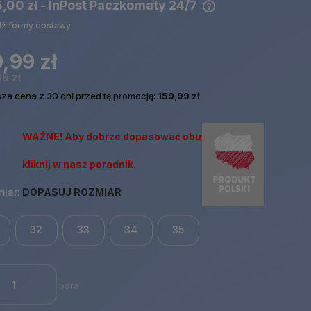
5,00 zł
- InPost Paczkomaty 24/7
ź formy dostawy
Cena nie zawiera ewentualnych
kosztów płatności
,99 zł
9 zł
sza cena z 30 dni przed tą promocją:
159,99 zł
WAŻNE! Aby dobrze dopasować obuwie
kliknij w nasz poradnik.
iar:
DOPASUJ ROZMIAR
32
33
34
35
para