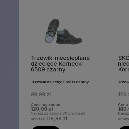
Trzewiki nieocieplane
SKÓ
dziecięce Kornecki
nie
6509 czarny
Kor
Trzewiki dziecięce 6509 czarny
Trzew
99,99 zł
129,
Cena regularna:
Cena 
129,99 zł
189,
Najniższa cena z 30 dni przed
Najni
119,99 zł
obniżką:
obniż