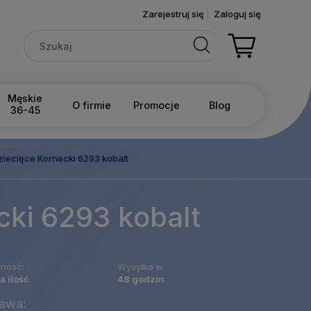
Zarejestruj się
Zaloguj się
Męskie
O firmie
Promocje
Blog
36-45
ziecięce Kornecki 6293 kobalt
cki 6293 kobalt
ność:
Wysyłka w:
a ilość
48 godzin
awa: