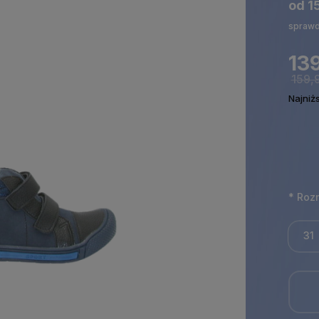
od 1
sprawd
139
159,9
Najniż
*
Rozm
31