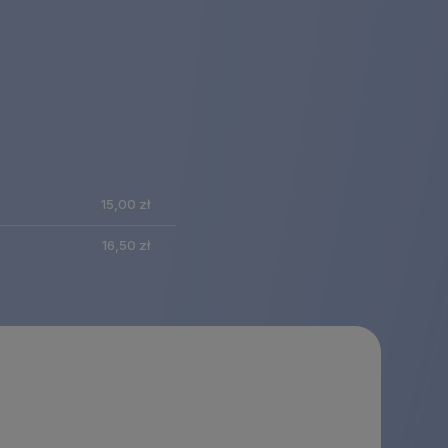
nie zawiera
15,00 zł
ualnych
16,50 zł
tów
ości