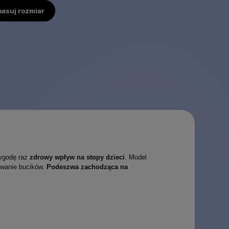
pasuj rozmiar
wygodę raz
zdrowy wpływ na stopy dzieci
. Model
owanie bucików.
Podeszwa zachodząca na