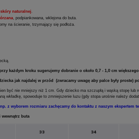
skóry naturalnej
.
kórzana
, podpiankowana, wklejona do buta.
rny na ścieranie, trzymający się podłoża.
ecką.
 przy każdym kroku sugerujemy dobranie o około 0,7 - 1,0 cm większego
iecka jak najdalej w przód (zwracamy uwagę aby palce były proste) po
ien być nie mniejszy niż 1 cm. Gdy dziecko ma szczupłą i wąską stopę lub 
ną wkładkę, spowoduje to zmniejszenie luzu (gdy stopa urośnie należy doda
 np. z wyborem rozmiaru zachęcamy do kontaktu z naszym ekspertem tel
i wewnątrz buta
33
34