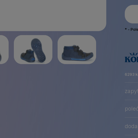
*
- Po
6293 k
zapy
pole
dodaj