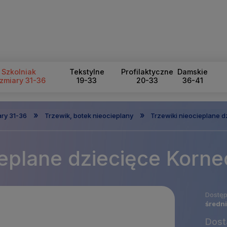
Szkolniak
Tekstylne
Profilaktyczne
Damskie
zmiary 31-36
19-33
20-33
36-41
»
»
ary 31-36
Trzewik, botek nieocieplany
Trzewiki nieocieplane d
ieplane dziecięce Korne
Dostęp
średni
Dost