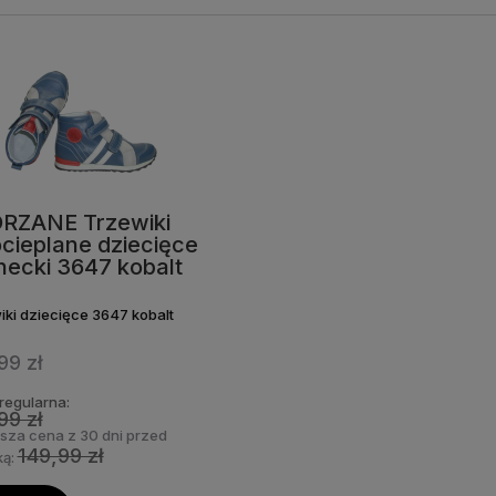
RZANE Trzewiki
ocieplane dziecięce
necki 3647 kobalt
iki dziecięce 3647 kobalt
99 zł
regularna:
99 zł
ższa cena z 30 dni przed
149,99 zł
ką: