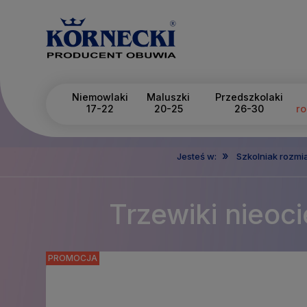
Niemowlaki
Maluszki
Przedszkolaki
17-22
20-25
26-30
ro
»
Jesteś w:
Szkolniak rozmi
Trzewiki nieoc
PROMOCJA